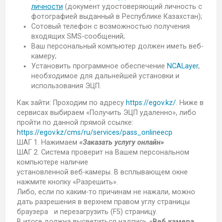
личности
(документ удостоверяющий личность с
фотографией выданный в Республике Казахстан);
Сотовый телефон с возможностью получения
входящих SMS-сообщений;
Ваш персональный компьютер должен иметь веб-
камеру;
Установить программное обеспечение
NCALayer
,
необходимое для дальнейшей установки и
использования ЭЦП.
Как зайти: Проходим по адресу
https://egov.kz/
. Ниже в
сервисах выбираем «Получить ЭЦП удаленно», либо
пройти по данной прямой ссылке:
https://egov.kz/cms/ru/services/pass_onlineecp
ШАГ 1. Нажимаем
«Заказать услугу онлайн»
ШАГ 2. Система проверит на Вашем персональном
компьютере наличие
установленной веб-камеры. В всплывающем окне
нажмите кнопку «Разрешить».
Либо, если по каким-то причинам не нажали, можно
дать разрешения в верхнем правом углу страницы
браузера и перезагрузить (F5) страницу.
В итоге должна высветиться надпись
«Веб камера